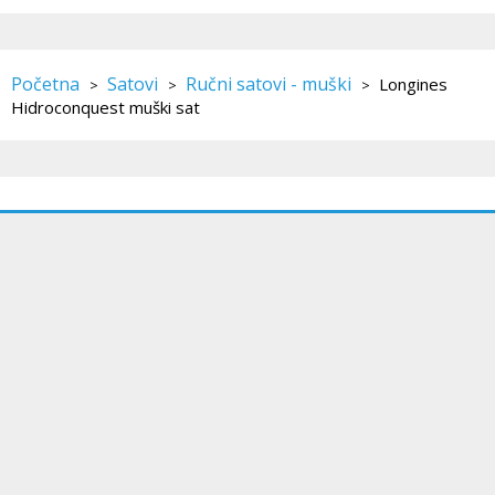
Početna
Satovi
Ručni satovi - muški
Longines
>
>
>
Hidroconquest muški sat