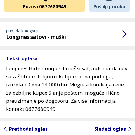
Pozovi 0677680949
Pošalji poruku
pripada kategoriji -
Longines satovi - muški
Tekst oglasa
Longines Hidroconquest muški sat, automatik, nov
sa zaštitnom folijom i kutijom, crna podloga,
izuzetan. Cena 13 000 din. Moguca korekcija cene
za ozbiljne kupce Slanje poštom, moguće i lično
preuzimanje po dogovoru. Za više informacija
kontakt 0677680949
Prethodni oglas
Sledeći oglas