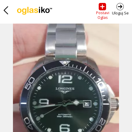
Postavi
Uloguj Se
Oglas