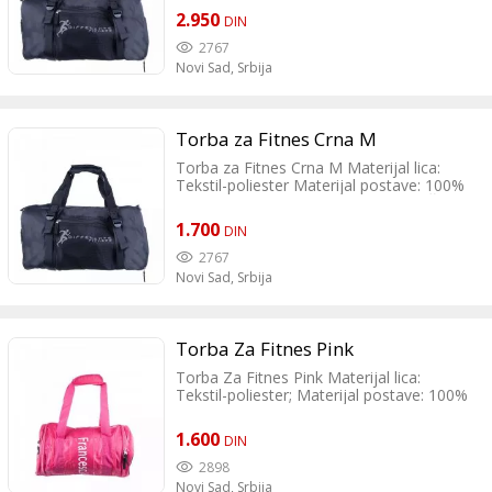
torbu koja će vas pratiti u teretani i van
Different Fitness, Novi Sad Materijal lica:
nje. - Izdržljiva, otporna tkanina -
2.950
DIN
Polyester Materijal postave: 100%
Ojačane trake - Uklonjivi remen za rame -
polyester Dimenzija: 47x27x29cm
2767
Venum logotipi sa obe strane i na dnu
Odrzavanje: Meka cetka
Novi Sad,
Srbija
torbe - Samo mesto čisto. - SKU :
VENUM-05098-445 - Proizvođač: Venum,
Fransuska
Torba za Fitnes Crna M
Torba za Fitnes Crna M Materijal lica:
Tekstil-poliester Materijal postave: 100%
poliester Veličina D 45cm x V 23cm Š
25cm
1.700
DIN
2767
Novi Sad,
Srbija
Torba Za Fitnes Pink
Torba Za Fitnes Pink Materijal lica:
Tekstil-poliester; Materijal postave: 100%
poliester
1.600
DIN
2898
Novi Sad,
Srbija