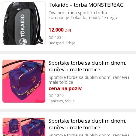
Tokaido – torba MONSTERBAG
Ova prostrana sportska torba
kompanije Tokaido, nudi više nego
dovoljno prostora za kompletnu sportsku
opremu za borbe. Mnogo različitih
12.000
DIN
pregrada čini ovu torbu idealnom
kombinacijom za trening i takmičenja.
1234
Monsterbag se može nositi kao torba
Beograd,
Srbija
preko ramena, a takođe i kao ranac.
Sportske torbe sa duplim dnom,
rančevi i male torbice
Sportske torbe sa duplim dnom, rančevi i
male torbice
cena na poziv
1240
Pančevo,
Srbija
Sportske torbe sa duplim dnom,
rančevi i male torbice
Sportske torbe sa duplim dnom, rančevi i