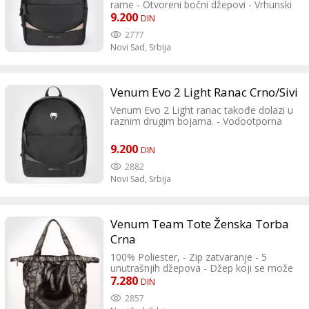
rame - Otvoreni bočni džepovi - Vrhunski
patent zatvarači sa Venum patent
9.200
DIN
zatvaračima - Čišćenje u toploj vodi -
2777
Veličina: 29 x 17,5 x 39 cm / 11 x 7 x 15
Novi Sad,
Srbija
inča - Kapacitet: 20-25 litara
Venum Evo 2 Light Ranac Crno/Sivi
Venum Evo 2 Light ranac takođe dolazi u
raznim drugim bojama. - Vodootporna
tkanina - Podesivi remen za rame -
Otvoreni bočni džepovi - Vrhunski patent
9.200
DIN
zatvarači sa Venum patent zatvaračima -
Čišćenje u toploj vodi - Veličina: 29 x 17,5
2882
x 39 cm / 11 x 7 x 15 inča - Kapacitet: 20-
Novi Sad,
Srbija
25 litara
Venum Team Tote Ženska Torba
Crna
100% Poliester, - Zip zatvaranje - 5
unutrašnjih džepova - Džep koji se može
skinuti - Dvostruka ručka - Može se prati
7.280
DIN
u mašini na 30° - Nemojte peglati niti
2857
sušiti u sušilici. - Brend: Venum - Veličina