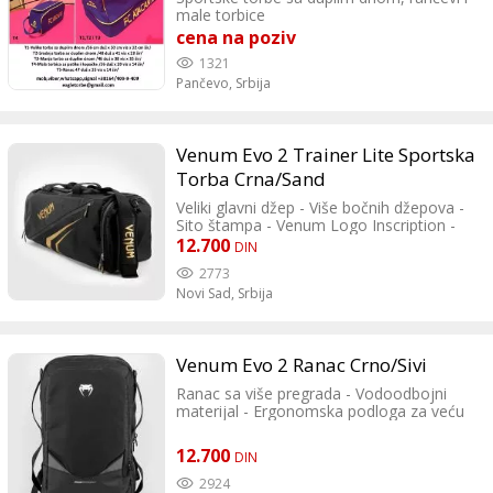
male torbice
cena na poziv
1321
Pančevo,
Srbija
Venum Evo 2 Trainer Lite Sportska
Torba Crna/Sand
Veliki glavni džep - Više bočnih džepova -
Sito štampa - Venum Logo Inscription -
Venum Performance vez - Gornje
12.700
DIN
površine u mreži za optimalnu ventilaciju -
2773
Podesivi i podstavljeni remen za rame -
Novi Sad,
Srbija
Veličina: 600 x 330 x 250 mm - Zapremina:
63 litara.
Venum Evo 2 Ranac Crno/Sivi
Ranac sa više pregrada - Vodoodbojni
materijal - Ergonomska podloga za veću
udobnost - Podesivi remen za ramena i
grudi - Podesivi bočni kaiševi za nošenje
12.700
DIN
štitnika za potkolenicu - Unutrašnji džep
za laptop - Mrežasti umetci za
2924