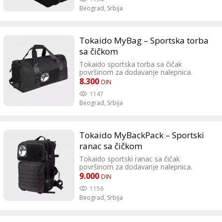
Beograd,
Srbija
Tokaido MyBag – Sportska torba
sa čičkom
Tokaido sportska torba sa čičak
površinom za dodavanje nalepnica.
Srednja veličina ovu torbu čini idealnom
8.300
DIN
za dnevni trening, ili takmičenja tokom
1147
vikenda.
Beograd,
Srbija
Tokaido MyBackPack – Sportski
ranac sa čičkom
Tokaido sportski ranac sa čičak
površinom za dodavanje nalepnica.
Veoma sportski izgleda, i prostran je.
9.000
DIN
Dimenzije: 47x30x27 cm
1156
Beograd,
Srbija