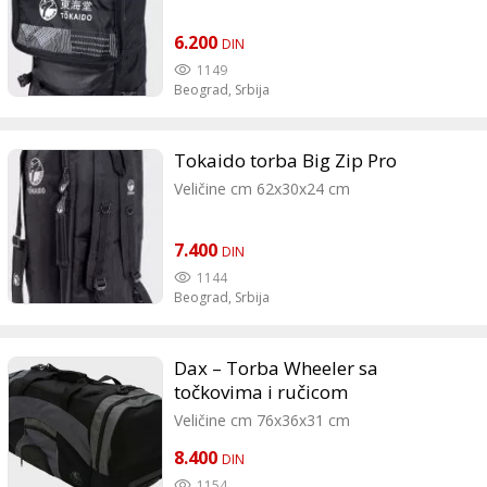
6.200
DIN
1149
Beograd,
Srbija
Tokaido torba Big Zip Pro
Veličine cm 62x30x24 cm
7.400
DIN
1144
Beograd,
Srbija
Dax – Torba Wheeler sa
točkovima i ručicom
Veličine cm 76x36x31 cm
8.400
DIN
1154