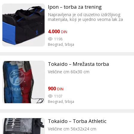
Ipon – torba za trening
Napravljena je od izuzetno izdržljivog
materijala, koji je ujedno veoma lak za
održavanje. Moderan dizajn torbe sa dva
rajsferšlusa omoguæava pakovanje
4.000
DIN
kompletne opreme. Može se nositi u ruci
ili preko ramena. Sadrži nekoliko dodatnih
1198
pregrada, i idealna je za treninge i turnire.
Beograd,
Srbija
Tokaido – Mrežasta torba
Veličine cm 60x30 cm
900
DIN
1107
Beograd,
Srbija
Tokaido – Torba Athletic
Veličine cm 56x32x24 cm