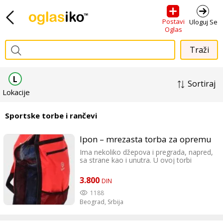
Postavi
Uloguj Se
Oglas
L
Sortiraj
Lokacije
Sportske torbe i rančevi
Ipon – mrezasta torba za opremu
Ima nekoliko džepova i pregrada, napred,
sa strane kao i unutra. U ovoj torbi
oprema stalno diše, i veoma je laka za
održavanje. Postoji mogućnost izrade
3.800
DIN
torbe sa logoom i natpisom vašeg kluba
ili saveza. Dimenzije: 70×30 cm
1188
Beograd,
Srbija