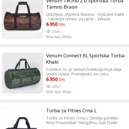
Venum Tecmo 2.0 Sportska Torba
Tamno Braon
Izdržljiva, otporna tkanina - Ojačane trake
- Uklonjivi remen za rame - Venum
logotipi sa obe strane i na dnu torbe -
6.950
DIN
SKU : VENUM-05099-058 - Proizvođač:
2886
Venum, Fransuska
Novi Sad,
Srbija
Venum Connect XL Sportska Torba
Khaki
Connect XL je Venum kolekcija koja daje
smelu izjavu. Protegnuto po celoj
širini Connect XL torbe, ime Venum stoji
6.950
DIN
čvrsto i nepomično. Venum Connect
2853
XL torba za prtljag je dizajnirana da sadrži
Novi Sad,
Srbija
sve vaše osnovne stvari u teretani i još
mnogo toga. Glavni odeljak je dovoljno
velik da u njega stane štitnik za
potkolenice, bokserske rukavice i druga
Torba za FItnes Crna L
sportska oprema, a da pritom ostavlja
mesta za vaše lične stvari. Ojačane trake,
Torba za Fitnes Crna L Zemlja porekla:
izdržljiva tkanina i vrhunski patentni
Kina Proizvođač: Hangzhou Guli Trade
zatvarači pružaju pouzdanu sportsku
Co,Ltd, Hangzhou-China Uvoznik: