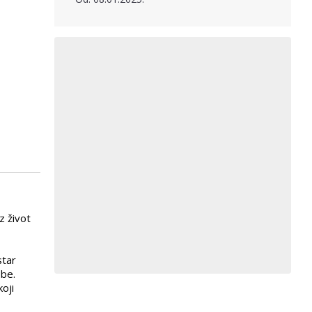
z život
star
be.
oji