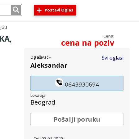
Postavi Oglas
grad
KA,
Cena:
cena na poziv
Oglašivač -
Svi oglasi
Aleksandar
0643930694
Lokacija
Beograd
Pošalji poruku
Od: 08.01.2025.