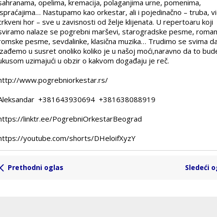
sahranama, opelima, kremacija, polaganjima urne, pomenima,
ispraćajima… Nastupamo kao orkestar, ali i pojedinačno – truba, vi
crkveni hor – sve u zavisnosti od želje klijenata. U repertoaru koji
sviramo nalaze se pogrebni marševi, starogradske pesme, roman
romske pesme, sevdalinke, klasična muzika… Trudimo se svima d
izađemo u susret onoliko koliko je u našoj moći,naravno da to bud
ukusom uzimajući u obzir o kakvom događaju je reč.
http://www.pogrebniorkestar.rs/
Aleksandar +381643930694 +381638088919
https://linktr.ee/PogrebniOrkestarBeograd
https://youtube.com/shorts/DHeloifXyzY
Prethodni oglas
Sledeći o