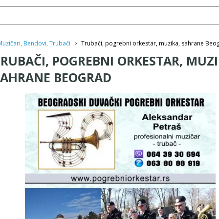
Muzičari, Bendovi, Trubači
Trubači, pogrebni orkestar, muzika, sahrane Beo
>
TRUBAČI, POGREBNI ORKESTAR, MUZI
SAHRANE BEOGRAD