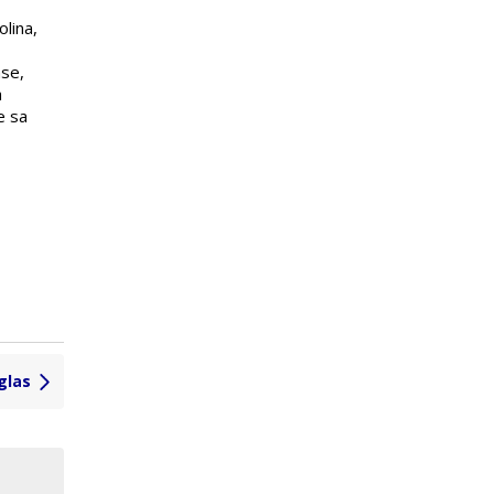
olina,
se,
a
e sa
glas