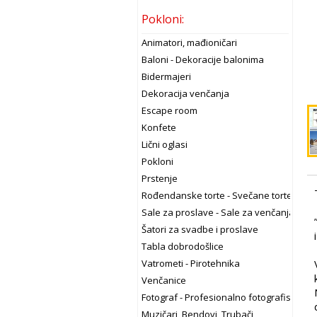
Pokloni:
Animatori, mađioničari
Baloni - Dekoracije balonima
Bidermajeri
Dekoracija venčanja
Escape room
Konfete
Lični oglasi
Pokloni
Prstenje
Rođendanske torte - Svečane torte
Sale za proslave - Sale za venčanja
Šatori za svadbe i proslave
Tabla dobrodošlice
Vatrometi - Pirotehnika
Venčanice
Fotograf - Profesionalno fotografisanje
Muzičari, Bendovi, Trubači