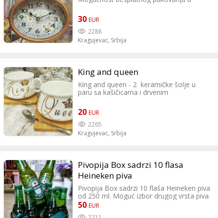
ukrasni papir. Uz sat je moguće dodati
cveće, čokoladice, vino, plišanu igračku ili
30
EUR
nakit. Ukoliko zelite da dodate nesto to
možete upisati u delu "napomene."
2288
Kragujevac,
Srbija
King and queen
King and queen - 2 keramičke šolje u
paru sa kašičicama i drvenim
podmetačima. Šolje su spakovane u
zaštitnoj kutiji. Mogućnost besplatnog
20
EUR
pakovanja u ukrasni papir. Uz šolje je
moguće dodati cveće, čokoladice, vino,
2265
plišanu igračku ili nakit. Ukoliko zelite da
Kragujevac,
Srbija
dodate nesto to možete upisati u delu
"napomene."
Pivopija Box sadrzi 10 flasa
Heineken piva
Pivopija Box sadrzi 10 flaša Heineken piva
od 250 ml. Moguć izbor drugog vrsta piva
kao i broj flaša.
50
EUR
2211