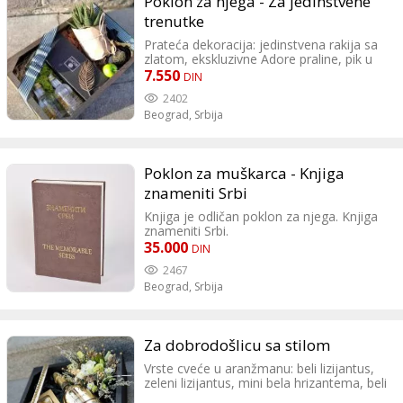
Poklon za njega - Za jedinstvene
trenutke
Prateća dekoracija: jedinstvena rakija sa
zlatom, ekskluzivne Adore praline, pik u
obliku pera, čuvarkuća, drvena
7.550
DIN
dekorativna kutija, šarena zeleno/bela
2402
dekorativna mašna.
Beograd,
Srbija
Savršen poklon sačinjen od rakije sa
opiljcima zlata, ukusnim Adore pralinama i
čuvarkućom predstavlja vaš pravi izbor za
useljenje, posetu prijateljima ili pak
Poklon za muškarca - Knjiga
njegov rodjendan. Budite drugačiji i
jedinstveni u odabiru poklona!
znameniti Srbi
Knjiga je odličan poklon za njega. Knjiga
znameniti Srbi.
35.000
DIN
2467
Beograd,
Srbija
Za dobrodošlicu sa stilom
Vrste cveće u aranžmanu: beli lizijantus,
zeleni lizijantus, mini bela hrizantema, beli
limonium, eukaliptus. Prateća dekoracija: