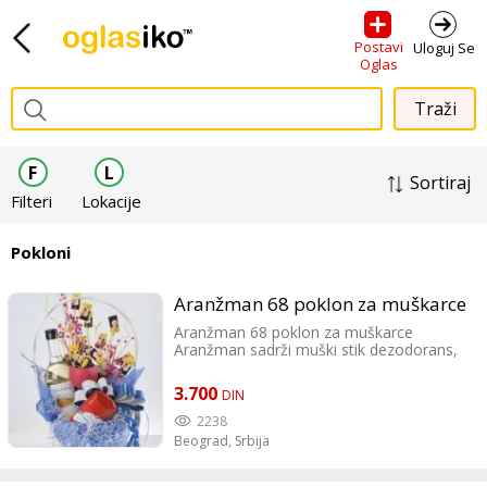
Postavi
Uloguj Se
Oglas
F
L
Sortiraj
Filteri
Lokacije
Pokloni
Aranžman 68 poklon za muškarce
Aranžman 68 poklon za muškarce
Aranžman sadrži muški stik dezodorans,
kupku, vino i čokoladice. Dostava je
besplatna na užoj teritoriji Beograda.
3.700
DIN
Pozovite 069/103-20-17
2238
Beograd,
Srbija