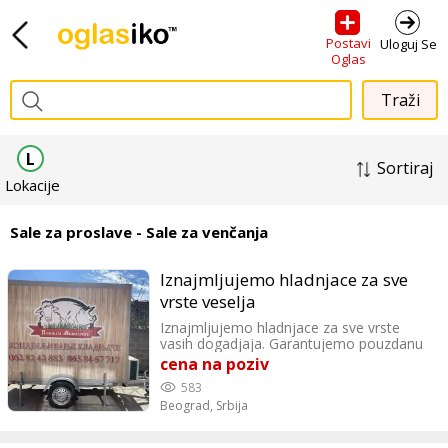
Postavi
Uloguj Se
Oglas
L
Sortiraj
Lokacije
Sale za proslave - Sale za venčanja
Iznajmljujemo hladnjace za sve
vrste veselja
Iznajmljujemo hladnjace za sve vrste
vasih dogadjaja. Garantujemo pouzdanu
saradnju i u skladu sa dogovorom uvek
cena na poziv
smo na dogovorenom mestu u
583
dogovoreno vreme. Sve ostale
Beograd,
Srbija
informacije i rezervacije vrsimo na
brojeve tel . 0628242883 i 0658467717