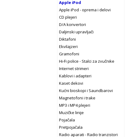
Apple iPod
Apple iPod - oprema i delovi
CD plejeri
D/A konvertori
Daljinski upravljači
Diktafoni
Ekvilajzeri
Gramofoni
Hi-Fi police - Stalci za zvučnike
Internet strimeri
Kablovi i adapteri
Kaset dekovi
Kućni bioskopi i Saundbarovi
Magnetofoni i trake
MP3 i MP4 plejeri
Muzičke linije
Pojačala
Pretpojačala
Radio aparati - Radio tranzistori