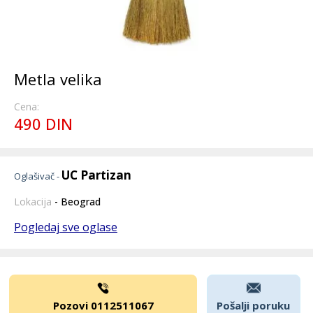
Metla velika
Cena:
490 DIN
UC Partizan
Oglašivač -
Lokacija
- Beograd
Pogledaj sve oglase
Pozovi 0112511067
Pošalji poruku