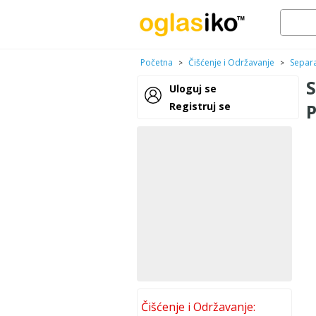
Početna
Čišćenje i Održavanje
Separa
>
>
S
Uloguj se
Registruj se
P
Čišćenje i Održavanje: