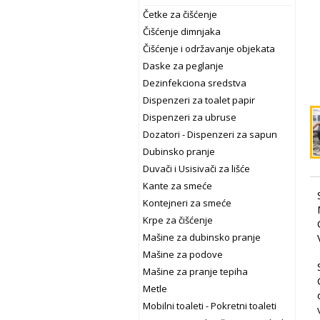
Četke za čišćenje
Čišćenje dimnjaka
Čišćenje i održavanje objekata
Daske za peglanje
Dezinfekciona sredstva
Dispenzeri za toalet papir
Dispenzeri za ubruse
Dozatori - Dispenzeri za sapun
Dubinsko pranje
Duvači i Usisivači za lišće
Kante za smeće
Kontejneri za smeće
Krpe za čišćenje
Mašine za dubinsko pranje
Mašine za podove
Mašine za pranje tepiha
Metle
Mobilni toaleti - Pokretni toaleti