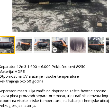
Separator 12m3 1.600 × 6.000 Priključne cevi Ø250
Materijal HDPE
Otpornost na UV zračenje i visoke temperature
Vek trajanja oko 50 godina
Separatori masti i ulja značajno doprinose zaštiti životne sredine.
Gavra plast proizvodi separatore masti, ulja i naftnih derivata koji
otporni na visoke i niske temperature, na habanje i hemijske utica
velikog broja materija.