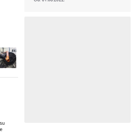
 su
je