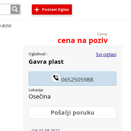
Postavi Oglas
vi Ø250
Cena:
cena na poziv
Oglašivač -
Svi oglasi
Gavra plast
0652505988
Lokacija
Osečina
Pošalji poruku
Od: 01.08.2022.