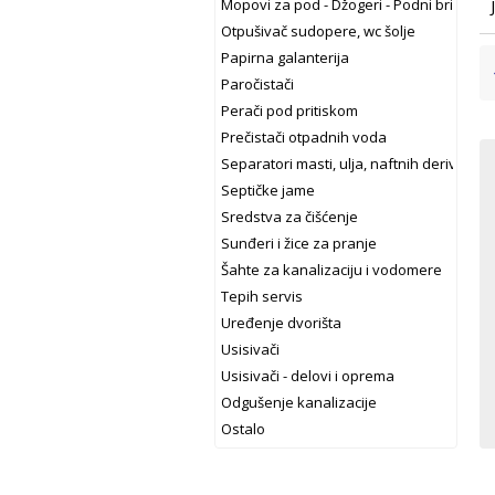
Mopovi za pod - Džogeri - Podni brisači
Otpušivač sudopere, wc šolje
Papirna galanterija
Paročistači
Perači pod pritiskom
Prečistači otpadnih voda
Separatori masti, ulja, naftnih derivata
Septičke jame
Sredstva za čišćenje
Sunđeri i žice za pranje
Šahte za kanalizaciju i vodomere
Tepih servis
Uređenje dvorišta
Usisivači
Usisivači - delovi i oprema
Odgušenje kanalizacije
Ostalo