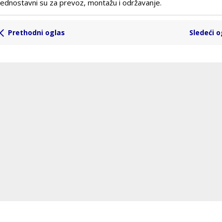
Jednostavni su za prevoz, montažu i održavanje.
Prethodni oglas
Sledeći o