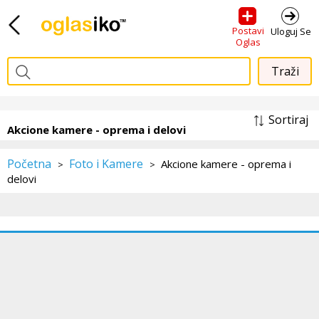
Postavi
Uloguj Se
Oglas
Sortiraj
Akcione kamere - oprema i delovi
Početna
Foto i Kamere
Akcione kamere - oprema i
>
>
delovi