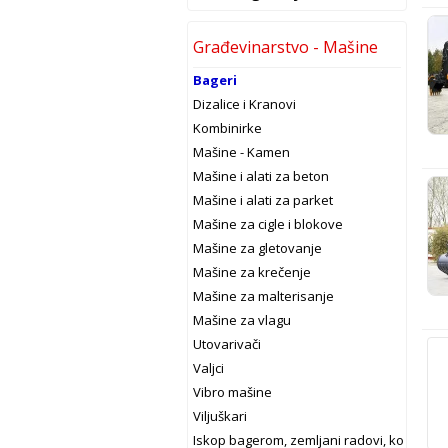
Građevinarstvo - Mašine
Bageri
Dizalice i Kranovi
Kombinirke
Mašine - Kamen
Mašine i alati za beton
Mašine i alati za parket
Mašine za cigle i blokove
Mašine za gletovanje
Mašine za krečenje
Mašine za malterisanje
Mašine za vlagu
Utovarivači
Valjci
Vibro mašine
Viljuškari
Iskop bagerom, zemljani radovi, kopanje 