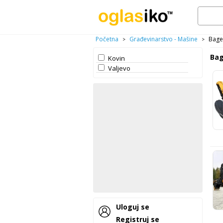
Početna
Građevinarstvo - Mašine
Bage
>
>
Bag
Kovin
Valjevo
Uloguj se
Registruj se