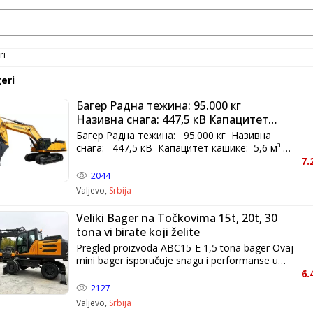
ri
eri
Багер Радна тежина: 95.000 кг
Називна снага: 447,5 кВ Капацитет
кашике: 5,6 м
Багер Радна тежина: 95.000 кг Називна
снага: 447,5 кВ Капацитет кашике: 5,6 м³
Прошетајте око новог 990Ф и видећете
7.
разлику. То је велика, чврста машина која има
2044
високу продуктивност, поузданост и сигурност
Valjevo,
Srbija
и удобност руковаоца. ●Са силом копања од
огромних 496 кН, нови 990Ф лако надмашује
Veliki Bager na Točkovima 15t, 20t, 30
било коју конкурентну машину у својој класи.
tona vi birate koji želite
●Модер 990Ф напорно ради да би обезбедио
Pregled proizvoda ABC15-E 1,5 tona bager Ovaj
најбољи поврат за вашу инвестицију
mini bager isporučuje snagu i performanse u
смањењем трошкова горива кроз паметну
kompaktnoj veličini kako bi vam pomogao da
технологију мотора како би се осигурала
6.
radite u najtežim aplikacijama. Njegova
максимална ефикасност, до најсавременијих
2127
sposobnost da prođe kroz uska vrata čini ga
филтера за моторно уље и хидрауличне
Valjevo,
Srbija
odličnom mašinom za unutrašnje radove na
течности који повећавају перформансе за