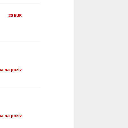
20
EUR
a na poziv
a na poziv