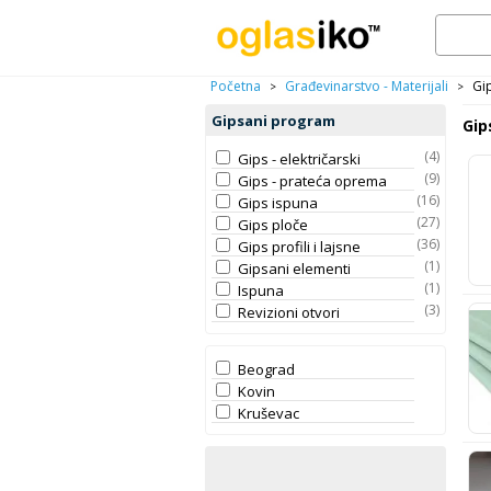
Početna
Građevinarstvo - Materijali
Gi
>
>
Gipsani program
Gip
(4)
Gips - električarski
(9)
Gips - prateća oprema
(16)
Gips ispuna
(27)
Gips ploče
(36)
Gips profili i lajsne
(1)
Gipsani elementi
(1)
Ispuna
(3)
Revizioni otvori
Beograd
Kovin
Kruševac