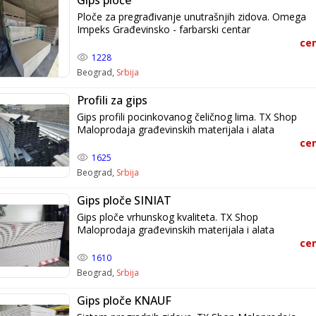
Ploče za pregrađivanje unutrašnjih zidova. Omega
Impeks Građevinsko - farbarski centar
cen
1228
Beograd,
Srbija
Profili za gips
Gips profili pocinkovanog čeličnog lima. TX Shop
Maloprodaja građevinskih materijala i alata
cen
1625
Beograd,
Srbija
Gips ploče SINIAT
Gips ploče vrhunskog kvaliteta. TX Shop
Maloprodaja građevinskih materijala i alata
cen
1610
Beograd,
Srbija
Gips ploče KNAUF