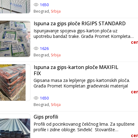
1650
Beograd,
Srbija
Ispuna za gips ploče RIGIPS STANDARD
Ispunjavanje spojeva gips-karton ploča uz
upotrebu bandaž trake. Građa Promet Kompletan
građevinski materijal
cen
1626
Beograd,
Srbija
Ispuna za gips-karton ploče MAXIFIL
FIX
Gipsana masa za lepljenje gips-kartonskih ploča.
Građa Promet Kompletan građevinski materijal
cen
1650
Beograd,
Srbija
Gips profili
Profili od pocinkovanog čeličnog lima. Za spuštene
profile i zidne obloge. Sinđelić Stovarište
građevinskog materijala
cen