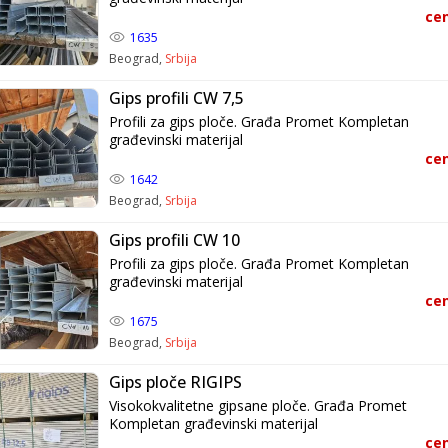
cen
1635
Beograd,
Srbija
Gips profili CW 7,5
Profili za gips ploče. Građa Promet Kompletan
građevinski materijal
cen
1642
Beograd,
Srbija
Gips profili CW 10
Profili za gips ploče. Građa Promet Kompletan
građevinski materijal
cen
1675
Beograd,
Srbija
Gips ploče RIGIPS
Visokokvalitetne gipsane ploče. Građa Promet
Kompletan građevinski materijal
cen