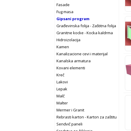
Fasade
Fug masa
Gipsani program
Građevinska folija - Zaštitna folija
Granitne kocke - Kocka kaldrma
Hidroizolacija
Kamen
Kanalizacione cevi i materijal
Kanalska armatura
Kovani elementi
Kreč
Lakovi
Lepak
Malč
Malter
Mermer i Granit
Rebrasti karton - Karton za zaštitu
Sendvič paneli