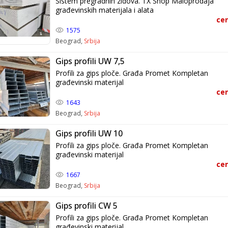
Sistem pregradnih zidova. TX Shop Maloprodaja
građevinskih materijala i alata
cen
1575
Beograd,
Srbija
Gips profili UW 7,5
Profili za gips ploče. Građa Promet Kompletan
građevinski materijal
cen
1643
Beograd,
Srbija
Gips profili UW 10
Profili za gips ploče. Građa Promet Kompletan
građevinski materijal
cen
1667
Beograd,
Srbija
Gips profili CW 5
Profili za gips ploče. Građa Promet Kompletan
građevinski materijal