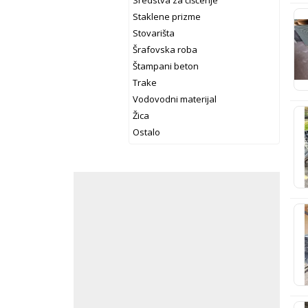
Sredstva za čišćenje
Staklene prizme
Stovarišta
Šrafovska roba
Štampani beton
Trake
Vodovodni materijal
Žica
Ostalo