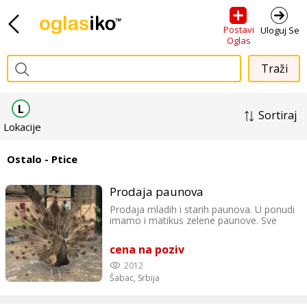
Postavi
Uloguj Se
Oglas
L
Sortiraj
Lokacije
Ostalo - Ptice
Prodaja paunova
Prodaja mladih i starih paunova. U ponudi
imamo i matikus zelene paunove. Sve
informacije isključivo na telefon : +381 64
2435638 Sreten Marković Šabac, Srbija
cena na poziv
2012
Šabac,
Srbija