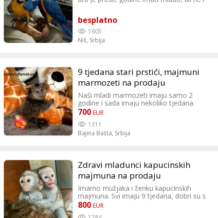
ove godine. Imamo dokaz o mužjaku i
ženki te datum rođenja.
besplatno
1605
Niš,
Srbija
9 tjedana stari prstići, majmuni
marmozeti na prodaju
Naši mladi marmozeti imaju samo 2
godine i sada imaju nekoliko tjedana.
Nedavno su primili sva cijepljenja, dobri
700
EUR
su s djecom, igračkama i drugim kućnim
1311
ljubimcima odzivaju se na njihova imena i
Bajina Bašta,
Srbija
vrlo su razigrani. Vole šetati s njima. Ovi
mladi marmozeti imaju samo 9 tjedana.
Pošaljite e-mail na
dawendy121@gmail.com
Zdravi mladunci kapucinskih
majmuna na prodaju
Imamo mužjaka i ženku kapucinskih
majmuna. Svi imaju 9 tjedana, dobri su s
djecom i igračkama, nose školske pelene,
800
EUR
zdravi su, dobri s djecom i igračkama i
1284