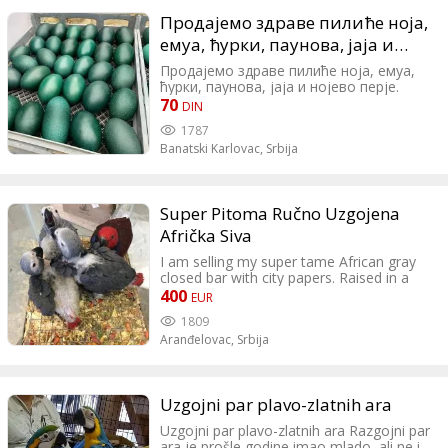
Продајемо здраве пилиће ноја,
емуа, ћурки, паунова, јаја и
нојево перје.
Продајемо здраве пилиће ноја, емуа,
ћурки, паунова, јаја и нојево перје.
Такође имамо гуске, ћурке, емуе и
70
DIN
паунове итд. Слободно ме
1787
контактирајте ако је потребно... само
Banatski Karlovac,
Srbija
озбиљни упити. Хвала
(info.grunewaldirk@gmail.com)
Super Pitoma Ručno Uzgojena
Afrička Siva
I am selling my super tame African gray
closed bar with city papers. Raised in a
family environment used to everything
400
EUR
including children. Fully weaned and ready
1809
to go More than welcome to view. Email:
Aranđelovac,
Srbija
manuelabambino123@gmail. com Viber:
+447784377192
Uzgojni par plavo-zlatnih ara
Uzgojni par plavo-zlatnih ara Razgojni par
ara je prošle godine imao mlado, ali ne i