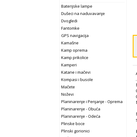
Baterijske lampe
Dušeci na naduvavanje
Dvogledi
Fantomke
GPS navigacija
Kamašne
Kamp oprema
Kamp prikolice
Kamperi
Katane i mačevi
Kompasi i busole
Mačete
Noževi
Planinarenje i Penjanje - Oprema
Planinarenje - Obuća
Planinarenje - Odeća
Plinske boce
Plinski gorionici