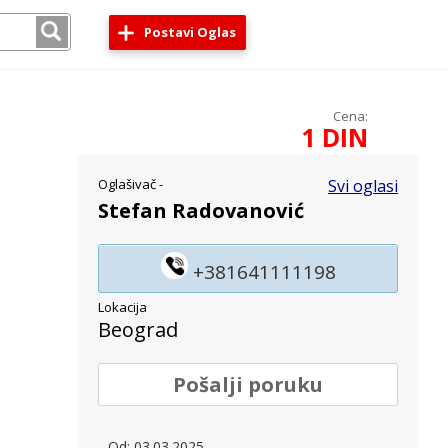
Postavi Oglas
Cena:
1 DIN
Oglašivač -
Svi oglasi
Stefan Radovanović
+381641111198
Lokacija
Beograd
Pošalji poruku
Od: 03.03.2025.