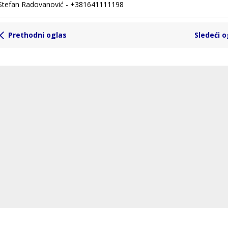
Stefan Radovanović - +381641111198
Prethodni oglas
Sledeći o