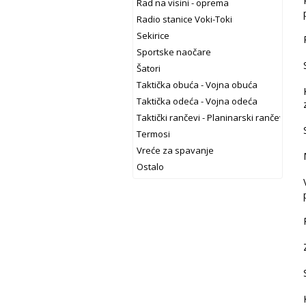
Rad na visini - oprema
Radio stanice Voki-Toki
Sekirice
Sportske naočare
Šatori
Taktička obuća - Vojna obuća
Taktička odeća - Vojna odeća
Taktički rančevi - Planinarski rančevi
Termosi
Vreće za spavanje
Ostalo