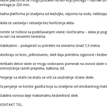
Radne platforme se mogu postaviti na bilo koju prečagu – razmak iz
prečaga je 250 mm.
Radna platforma je izradjena od blažuljke, otporna na vodu, neklizaju
Skela se sastavlja i rastavlja bez korišćenja alata.
Koriste se točkovi sa podešavanjem visine i kočnicama – skela je po
za rad i na neravnim terenima.
Stabilizatori – podupirači su potrebni na visinama iznad 7,3 metra.
Montiraju se brzo, jednostavno, skeli daju potrebnu sigurnost i bezb
Vertikalni delovi skele se mogu vodoravno pomerati na osnovi skele r
premošćenja raznih prepreka, balkona, itd.
Penjanje sa etaže na etažu se vrši sa unutrašnje strane skele.
Za penjanje se koriste gazišta koja su izradjena od izrezbarenog mate
Stabilna osnova daje maksimalnu bezbednost skeli.
KONTAKT TEL.