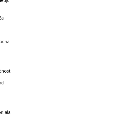
medju
ća.
godna
ednost.
adi
rijala.