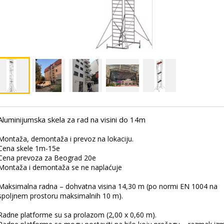
Aluminijumska skela za rad na visini do 14m
.
Montaža, demontaža i prevoz na lokaciju.
Cena skele 1m-15e
Cena prevoza za Beograd 20e
Montaža i demontaža se ne naplaćuje
Maksimalna radna – dohvatna visina 14,30 m (po normi EN 1004 na
spoljnem prostoru maksimalnih 10 m).
Radne platforme su sa prolazom (2,00 x 0,60 m).