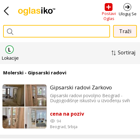
Postavi
Uloguj Se
Oglas
L
Sortiraj
Lokacije
Molerski - Gipsarski radovi
Gipsarski radovi Zarkovo
Gipsarski radovi povoljno Beograd -
Dugogodišnje iskustvo u izvođenju svih
vrsta gipsanih ili gipsarskih radova po
sistemu "knauf". Nudimo Vam usluge
cena na poziv
izvođenja gipsarskih radova u prostorima
za stanovanje, poslovnim, javnim i drugim
94
građevinskim objektima različite namene.
Beograd,
Srbija
Usluge: Spušteni plafoni, Pregradni zidovi,
Oblaganje zidova - suvo malterisanje,