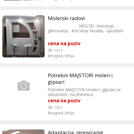
Molerski radovi
MOLER: -krecenje, -
gletovanje, -krecenje fasada, -spusteni
plafoni, -obrada spaletni, -farbanje
stolarije,ograda,radijatora... 065 902
cena na poziv
5268
1613
Beograd,
Srbija
Potrebni MAJSTORI moleri i
gipsari
Potrebni MAJSTORI moleri i gipsari sa
iskustvom, na dnevnicu.
cena na poziv
1657
Beograd,
Srbija
Adaptacija, renoviranje