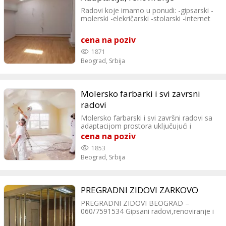
Radovi koje imamo u ponudi: -gipsarski -
molerski -elekričarski -stolarski -internet
majstora Možemo vam ponuditi i usluge
arhitekte, izrade komplet ili delimičnih
cena na poziv
projekata Beograd +381659092031
1871
Beograd,
Srbija
Molersko farbarki i svi zavrsni
radovi
Molersko farbarski i svi završni radovi sa
adaptacijom prostora uključujući i
mašinsko krečenje. Brzina usluga 3-5 puta
cena na poziv
brža. Radimo i krečenje zgrada. Ekipa sa
1853
dugogodišnjim iskustvom. Uverite se
Beograd,
Srbija
zasto smo najbolji. Beograd i okolina.
Kontakt: 066183430
PREGRADNI ZIDOVI ZARKOVO
PREGRADNI ZIDOVI BEOGRAD –
060/7591534 Gipsani radovi,renoviranje i
adaptacija kuća i stanova Nudimo Vam