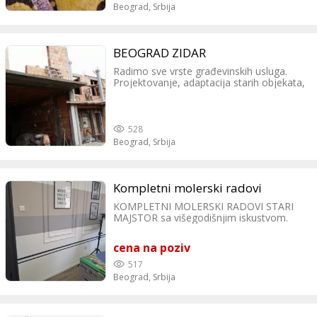
Beograd,
Srbija
BEOGRAD ZIDAR
Radimo sve vrste građevinskih usluga.
Projektovanje, adaptacija starih objekata,
zidanje, betoniranje, krovovi, ostalo
528
Beograd,
Srbija
Kompletni molerski radovi
KOMPLETNI MOLERSKI RADOVI STARI
MAJSTOR sa višegodišnjim iskustvom.
RADI SVE VRSTE MOLERSKIH RADOVA -
gletovanje i farbanje
cena na poziv
stanova,kuća,poslovnih prostora,lokala i
drugog -u stambenim zgradama:farbanje
517
ulaza,gelendera,liftova i svega drugog -
Beograd,
Srbija
farbanje fasade -farbanje stolarije POSAO
OBAVALJAM U DOGOVORENIM
ROKOVIMA,KVALITETNO I ČISTO