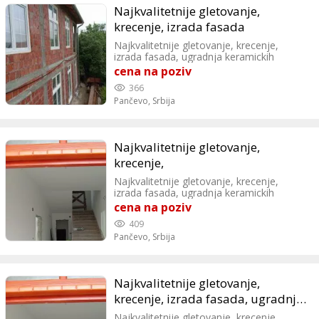
Najkvalitetnije gletovanje,
krecenje, izrada fasada
Najkvalitetnije gletovanje, krecenje,
izrada fasada, ugradnja keramickih
plocica brzo i povoljno. Radimo u
cena na poziv
Beogradu, Pancevu i okolnim mestima.
366
Kvalifikovani majstori koji ispunjavaju
Pančevo,
Srbija
vase zahteve po povoljnim cenama.
Pedja, Pancevo Tel/Viber: 0616620900;
0616040745
Najkvalitetnije gletovanje,
krecenje,
Najkvalitetnije gletovanje, krecenje,
izrada fasada, ugradnja keramickih
plocica brzo i povoljno. Radimo u
cena na poziv
Beogradu, Pancevu i okolnim mestima.
409
Kvalifikovani majstori koji ispunjavaju
Pančevo,
Srbija
vase zahteve po povoljnim cenama.
Pedja, Pancevo Tel/Viber: 0616620900;
0616040745
Najkvalitetnije gletovanje,
krecenje, izrada fasada, ugradnja
keramickih plocica
Najkvalitetnije gletovanje, krecenje,