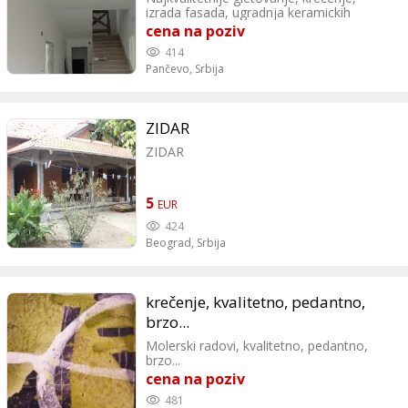
izrada fasada, ugradnja keramickih
plocica brzo i povoljno. Radimo u
cena na poziv
Beogradu, Pancevu i okolnim mestima.
414
Kvalifikovani majstori koji ispunjavaju
Pančevo,
Srbija
vase zahteve po povoljnim cenama.
Pedja, Pancevo Tel/Viber: 0616620900;
0616040745
ZIDAR
ZIDAR
5
EUR
424
Beograd,
Srbija
krečenje, kvalitetno, pedantno,
brzo...
Molerski radovi, kvalitetno, pedantno,
brzo...
cena na poziv
481