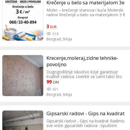
Kontakt: 0637244566 Velja
Krečenje u belo sa materijalom 3e
Moler – krečenje stanova i kuća Molerski
radovi Krečenje u belo sa materijalom 3 €
/ m² Beograd ???? 060 / 33-40-894
3
EUR
518
Beograd,
Srbija
Krecenje,moleraj,zidne tehnike-
povoljno
Dugogodišnje iskustvo koje garantuje
kvalitet radova. Uverite se sami tako što
ćete da ulepšate vaš dom. Krecenje od
99
DIN
99rsd. Kontakt: 064/483-1703 ili 061/377-
621
9304
Beograd,
Srbija
Gipsarski radovi - Gips na kvadrat
Gipsarski radovi - Gips na kvadrat Radimo
sve vrste gipsarskih radova: -Spušteni