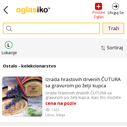
Postavi
Uloguj Se
Oglas
L
Sortiraj
Lokacije
Ostalo - kolekcionarstvo
Izrada hrastovih drvenih ČUTURA
sa gravurom po želji kupca
Izrada hrastovih drvenih ČUTURA sa
gravurom po želji kupca. Kao što možete
videti na našem instagram profilu
cena na poziv
@drvenecuture radimo gravure imena,
1433
prezimena, datume, ikone, motive po
Užice,
Srbija
vašoj želji…Grb Srbije radimo u duborezu,
a sve ostalo u laserskoj gravuri. Čutura
može biti bez gravure, sa jednostranim