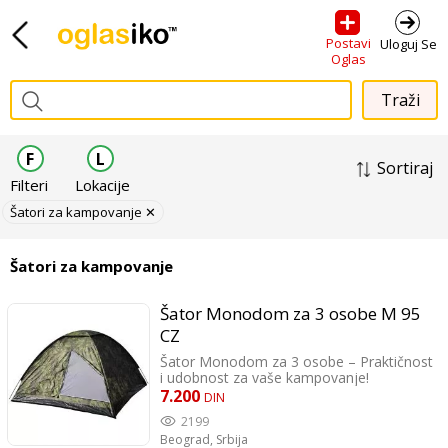
Postavi
Uloguj Se
Oglas
F
L
Sortiraj
Filteri
Lokacije
Šatori za kampovanje ✕
Šatori za kampovanje
Šator Monodom za 3 osobe M 95
CZ
Šator Monodom za 3 osobe – Praktičnost
i udobnost za vaše kampovanje!
Jednozidna konstrukcija – lagan i
7.200
DIN
jednostavan za postavljanje. Ulaz protiv
2199
komaraca sa zip zatvaračem – miran san
Beograd,
Srbija
bez insekata. Laki i čvrsti stubovi od