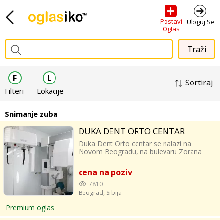
Postavi
Uloguj Se
Oglas
F
L
Sortiraj
Filteri
Lokacije
Snimanje zuba
DUKA DENT ORTO CENTAR
Duka Dent Orto centar se nalazi na
Novom Beogradu, na bulevaru Zorana
Đinđića i uspešno posluje skoro tri
decenije. Koristeći savremene uređaje sa
cena na poziv
minornom dozom zračenja pružamo
usluge snimanja zuba, vilica, sinusa kao i
7810
kompletne glave. Vlasnica Dr Maja Bjelica
Beograd,
Srbija
je predanim i kvalitetnim radom zadobila
poverenje mnogobrojnih pacijenata. U
Premium oglas
Duka Dent centru ćete za veoma kratko