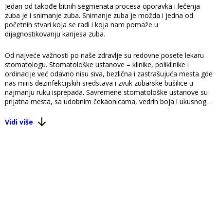
Jedan od takođe bitnih segmenata procesa oporavka i lečenja
zuba je i snimanje zuba. Snimanje zuba je možda i jedna od
početnih stvari koja se radi i koja nam pomaže u
dijagnostikovanju karijesa zuba.
Od najveće važnosti po naše zdravlje su redovne posete lekaru
stomatologu. Stomatološke ustanove – klinike, poliklinike i
ordinacije već odavno nisu siva, bezlična i zastrašujuća mesta gde
nas miris dezinfekcijskih sredstava i zvuk zubarske bušilice u
najmanju ruku isprepada. Savremene stomatološke ustanove su
prijatna mesta, sa udobnim čekaonicama, vedrih boja i ukusnog
enterijera. Što i nije najvažnije. Savremena tehnologija je
omogućila i omogućava svakodnevnim razvojem novih tehnika i
Vidi više
pristupa tretmane koji su bezbolni odnosno bol je svedena na
minimum.
Najčešći stomatološki tretmani, statistički gledano su oralne
bolesti – karijes zuba i parodontalne bolesti odnosno bolesti
desni. Često se rade restauracije zuba, nadomeštanje izgubljenih
zuba, vađenje ili hirurško odstranjivanje zuba i brojni dugi
postupci koji odstranjuju i najmanju mogućnost ponovnog
razvoja bolesti u usnoj šupljini i pripadajućoj regiji.