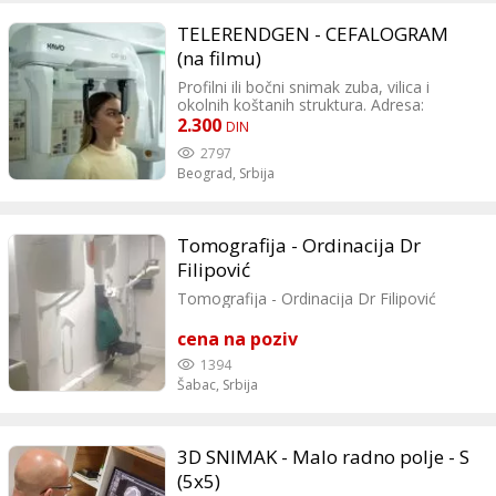
TELERENDGEN - CEFALOGRAM
(na filmu)
Profilni ili bočni snimak zuba, vilica i
okolnih koštanih struktura. Adresa:
Ustanička 170v Kontakt: tel:011/4544311
2.300
DIN
tel:064/9999-489 Radno vreme: Pon-
2797
petak:8h-20h Subota:9h-16h
Beograd,
Srbija
Nedelja:neradna
Tomografija - Ordinacija Dr
Filipović
Tomografija - Ordinacija Dr Filipović
cena na poziv
1394
Šabac,
Srbija
3D SNIMAK - Malo radno polje - S
(5x5)