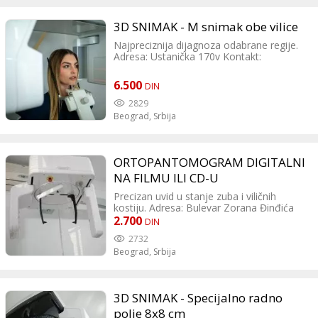
3D SNIMAK - M snimak obe vilice
Najpreciznija dijagnoza odabrane regije.
Adresa: Ustanička 170v Kontakt:
tel:011/4544311 tel:064/9999-489 Radno
vreme: Pon-petak:8h-20h Subota:9h-16h
6.500
DIN
Nedelja:neradna
2829
Beograd,
Srbija
ORTOPANTOMOGRAM DIGITALNI
NA FILMU ILI CD-U
Precizan uvid u stanje zuba i viličnih
kostiju. Adresa: Bulevar Zorana Đinđića
106 Kontakt: tel:011 3190 766 tel:011
2.700
DIN
3190 338
2732
Beograd,
Srbija
3D SNIMAK - Specijalno radno
polje 8x8 cm