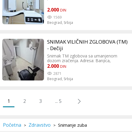
2.000
DIN
1569
Beograd,
Srbija
SNIMAK VILIČNIH ZGLOBOVA (TM)
- Dečiji
Snimak TM zglobova sa umanjenom
dozom zračenja. Adresa: Banjica,
Paunova 24, TC Banjica (drugi sprat)
2.000
DIN
Kontakt: 064 0699996; 011 3675453
2871
Beograd,
Srbija
1
2
3
... 5
Početna
Zdravstvo
Snimanje zuba
>
>