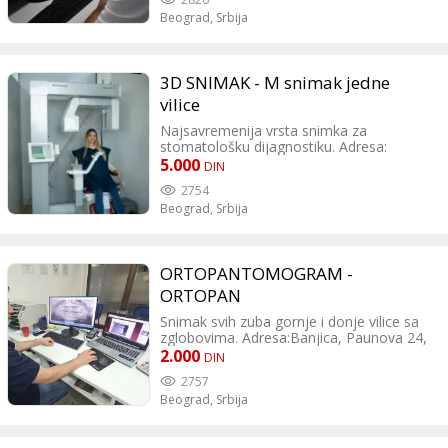
Beograd,
Srbija
3D SNIMAK - M snimak jedne
vilice
Najsavremenija vrsta snimka za
stomatološku dijagnostiku. Adresa:
Ustanička 170v Kontakt: tel:011/4544311
5.000
DIN
tel:064/9999-489 Radno vreme: Pon-
2754
petak:8h-20h Subota:9h-16h
Beograd,
Srbija
Nedelja:neradna
ORTOPANTOMOGRAM -
ORTOPAN
Snimak svih zuba gornje i donje vilice sa
zglobovima. Adresa:Banjica, Paunova 24,
TC Banjica (drugi sprat) Kontakt:064
2.000
DIN
0699996; 011 3675453
2757
Beograd,
Srbija