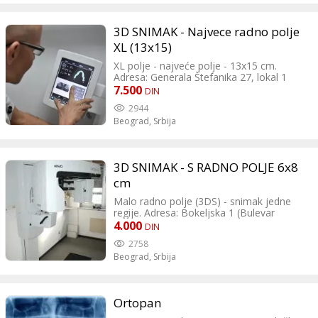
vilice. Najčešće se traži kod
uspostavljanja terapije u oblasti
3D SNIMAK - Najvece radno polje
ortopedije vilice. Dečiji ortopan 50%
redukovano zračenje za snimanje
XL (13x15)
digitalnog ortopana kod dece.
XL polje - najveće polje - 13x15 cm.
Retroalveolarni snimak Intraoralni snimak
Adresa: Generala Štefanika 27, lokal 1
pojedinačnog zuba na kome se jasno vidi
Naselje Stepa Stepanović Kontakt: 011/
7.500
krunica, koren, živac i okolne strukture.
DIN
77-07-117 064/ 132-44-44
Digitalni snimak TM zglobova Kako bi se
2944
dijagnostifikovali poremećaji kod
Beograd,
Srbija
temporomandibularnih zglobova obavlja
se digitalni snimak sa otvorenim i
zatvorenim TM zglobovima. Skanogram
Snimanje određenog dela vilice, odnosno
3D SNIMAK - S RADNO POLJE 6x8
regije koje potrebna za uspostavljanje
dijagnoze.
cm
Malo radno polje (3DS) - snimak jedne
regije. Adresa: Bokeljska 1 (Bulevar
Oslobođenja 63a), Beograd Kontakt: 011
4.000
DIN
244 10 21 069 244 10 21 Dežurna služba
2758
00-24h!
Beograd,
Srbija
Ortopan