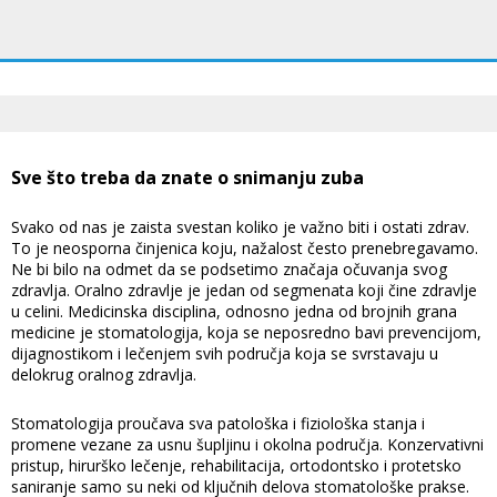
Sve što treba da znate o snimanju zuba
Svako od nas je zaista svestan koliko je važno biti i ostati zdrav.
To je neosporna činjenica koju, nažalost često prenebregavamo.
Ne bi bilo na odmet da se podsetimo značaja očuvanja svog
zdravlja. Oralno zdravlje je jedan od segmenata koji čine zdravlje
u celini. Medicinska disciplina, odnosno jedna od brojnih grana
medicine je stomatologija, koja se neposredno bavi prevencijom,
dijagnostikom i lečenjem svih područja koja se svrstavaju u
delokrug oralnog zdravlja.
Stomatologija proučava sva patološka i fiziološka stanja i
promene vezane za usnu šupljinu i okolna područja. Konzervativni
pristup, hirurško lečenje, rehabilitacija, ortodontsko i protetsko
saniranje samo su neki od ključnih delova stomatološke prakse.