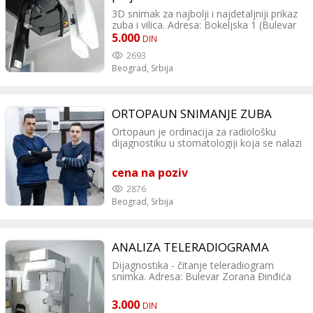
3D snimak za najbolji i najdetaljniji prikaz
zuba i vilica. Adresa: Bokeljska 1 (Bulevar
Oslobođenja 63a), Beograd Kontakt: 011
5.000
DIN
244 10 21 069 244 10 21 Dežurna služba
2693
00-24h!
Beograd,
Srbija
ORTOPAUN SNIMANJE ZUBA
Ortopaun je ordinacija za radiološku
dijagnostiku u stomatologiji koja se nalazi
u TC Banjica. Posedujemo
najsavremeniju aparaturu za snimanje
cena na poziv
zuba i vilica. Naš tim čini stručno i
pouzdano osoblje sa dugogodišnjim
2876
iskustvom. U kratkom vremenskom
Beograd,
Srbija
periodu dobijate potreban snimak uz
minimalnu dozu zračenja. Možete nam se
slobodno obratiti za dijagnostiku
odnosno čitanje snimaka. Sve snimke
ANALIZA TELERADIOGRAMA
čuvamo u našoj bazi podataka i u slučaju
Dijagnostika - čitanje teleradiogram
"gubitka" istih vrlo brzo Vam ponovo
snimka. Adresa: Bulevar Zorana Đinđića
šaljemo u elektronskoj formi. Imamo
106 Kontakt: tel:011 3190 766 tel:011
organizovano dežurstvo 24h na dan za
3190 338
hitne slučajeve! Ortopantomogram -
3.000
DIN
rendgenski snimak obe vilice koji pruža