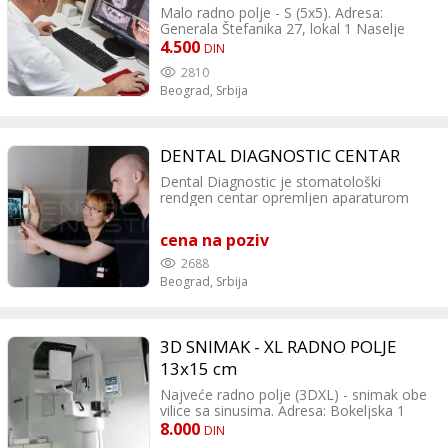
Malo radno polje - S (5x5). Adresa:
Generala Štefanika 27, lokal 1 Naselje
Stepa Stepanović Kontakt: 011/ 77-07-117
4.500
DIN
064/ 132-44-44
2810
Beograd,
Srbija
DENTAL DIAGNOSTIC CENTAR
Dental Diagnostic je stomatološki
rendgen centar opremljen aparaturom
najnovije generacije što garantuje izradu
snimaka zuba i vilice najboljeg kvaliteta.
cena na poziv
Vršimo digitalna snimanja pojedinačnih
zuba kao i ortopana u HD i ULTRA HD
2688
rezoluciji. Savremena tehnologija nam
Beograd,
Srbija
obezbeđuje snimanje sa umanjenom
dozom zračenja čak četiri do sedam puta
manje nego kod standardnih uređaja.
Radiološki tehničari Dental Diagnostic
3D SNIMAK - XL RADNO POLJE
centra su obučeni za sve vrste snimanja i
13x15 cm
poseduju licencu za rad izdatu od strane
Agencije za zaštitu od jonizujućeg
Najveće radno polje (3DXL) - snimak obe
zračenja i nuklearnu sigurnost Republike
vilice sa sinusima. Adresa: Bokeljska 1
Srbije. Pored odlične opreme naši visoki
(Bulevar Oslobođenja 63a), Beograd
8.000
DIN
standardi radi uključuju i pitanja
Kontakt: 011 244 10 21 069 244 10 21