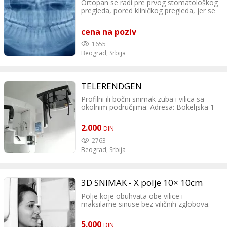
Ortopan se radi pre prvog stomatološkog
pregleda, pored kliničkog pregleda, jer se
tako utvrđuje stvarno stanje u ustima.
cena na poziv
1655
Beograd,
Srbija
TELERENDGEN
Profilni ili bočni snimak zuba i vilica sa
okolnim područjima. Adresa: Bokeljska 1
(Bulevar Oslobođenja 63a), Beograd
Kontakt: 011 244 10 21 069 244 10 21
2.000
DIN
Dežurna služba 00-24h!
2763
Beograd,
Srbija
3D SNIMAK - X polje 10× 10cm
Polje koje obuhvata obe vilice i
maksilarne sinuse bez viličnih zglobova.
Adresa: Bežanijska 38, 11080 Zemun
Kontakt: tel:0112610201 tel:0605500063
5.000
DIN