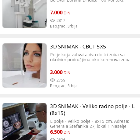
IMMO CENTAR, Japanska 5 lok.7 +381 11
centar koristi za CBCT snimanja koristi
tel:011 3190 766 tel:011 3190 338
406 2144, +381 62 810 4049 NOVI
aparat poslednje generacije brenda Kavo.
BEOGRAD - STARI MERKATOR, Palmira
7.000
DIN
Toljatija 5 +381 11 312 9899, +381 62
854 9111 CERAK, Ratka Mitrovića 150
2817
+381 11 231 02 44, +381 62 1444 772
Beograd,
Srbija
3D SNIMAK - CBCT 5X5
Polje koja zahvata dva do tri zuba sa
okolnim područjima oko korenova zuba. -
Email - DVD Adresa: Kraljice Natalije br.36
(bivšeg Narodnog Fronta), Beograd
3.000
DIN
Kontakt: tel:011 265 6036 tel:065 265
6036
2759
Beograd,
Srbija
3D SNIMAK - Veliko radno polje - L
(8x15)
L polje - veliko polje - 8x15 cm. Adresa:
Generala Štefanika 27, lokal 1 Naselje
Stepa Stepanović Kontakt: 011/ 77-07-117
6.500
DIN
064/ 132-44-44
2826