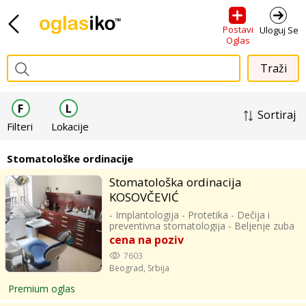
Postavi
Uloguj Se
Oglas
F
L
Sortiraj
Filteri
Lokacije
Stomatološke ordinacije
Stomatološka ordinacija
KOSOVČEVIĆ
- Implantologija - Protetika - Dečija i
preventivna stomatologija - Beljenje zuba
- Endodoncija - Oralna hirurgija -
cena na poziv
Ortopedija vilica - Parodontologija - PRF
7603
tehnologija - Profilaksa - Restaurativna
Beograd,
Srbija
stomatologija - Dentalni laseri
Specijalistička stomatološka ordinacija
Premium oglas
Kosovčević je jedna od vodećih
zdravstvenih ustanova u Srbiji, poznata