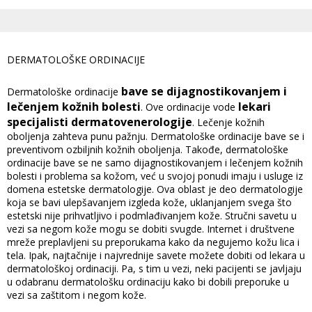
DERMATOLOŠKE ORDINACIJE
bave se dijagnostikovanjem i
Dermatološke ordinacije
lečenjem kožnih bolesti
lekari
. Ove ordinacije vode
specijalisti dermatovenerologije
. Lečenje kožnih
oboljenja zahteva punu pažnju. Dermatološke ordinacije bave se i
preventivom ozbiljnih kožnih oboljenja. Takođe, dermatološke
ordinacije bave se ne samo dijagnostikovanjem i lečenjem kožnih
bolesti i problema sa kožom, već u svojoj ponudi imaju i usluge iz
domena estetske dermatologije. Ova oblast je deo dermatologije
koja se bavi ulepšavanjem izgleda kože, uklanjanjem svega što
estetski nije prihvatljivo i podmlađivanjem kože. Stručni savetu u
vezi sa negom kože mogu se dobiti svugde. Internet i društvene
mreže preplavljeni su preporukama kako da negujemo kožu lica i
tela. Ipak, najtačnije i najvrednije savete možete dobiti od lekara u
dermatološkoj ordinaciji. Pa, s tim u vezi, neki pacijenti se javljaju
u odabranu dermatološku ordinaciju kako bi dobili preporuke u
vezi sa zaštitom i negom kože.