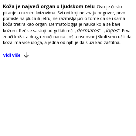
Koža je najveći organ u ljudskom telu
. Ovo je često
pitanje u raznim kvizovima. Svi oni koji ne znaju odgovor, prvo
pomisle na pluća ili jetru, ne razmišljajući o tome da se i sama
koža tretira kao organ. Dermatologija je nauka koja se bavi
dermatos
logos
kožom. Reč se sastoji od grčkih reči „
“ i „
“. Prva
znači koža, a druga znači nauka. Još u osnovnoj školi smo učili da
koža ima više uloga, a jedna od njih je da služi kao zaštitna
barijera, koja štiti unutrašnje organe i čitav organizam.
Vidi više
Upravo zbog toga što je uloga kože veoma važna i što je reč o
da se staramo o
organu koji ima najveću površinu, važno je
njenom zdravlju, da je negujemo i štitimo
. S tim u vezi,
uvek treba da vodimo računa koje materije dospevaju s njom u
dodir, jer preko nje one prodiru u organizam. Kako savetuju
doktori iz dermatoloških ordinacija, uvek treba da mislimo o tome
koja sredstva za negu kože koristimo. Žene treba posebno da
vode računa, jer one su često sklonije da eksperimentišu sa
raznim kremama, losionima, serumima. Takođe, tu je i šminka.
Treba biti obazriv kakvog su sastava proizvodi za kožu, jer
preterana upotreba ili pogrešna upotreba može dovesti do
alergija, iritacija i raznih drugih problema na kože. Izgled kože
zavisi i od hormona. Upravo zbog toga, tinejdžeri često imaju