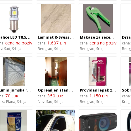
Sijalice LED T8.5, 12V, 5 LED (2 kom) – 4Cars 92483
Laminat K-Swiss Marine 3788
Makaze za sečenje cevi Aquatherm 20-40
cena na poziv
1.687
cena na poziv
na:
cena:
DIN
cena:
cena
vi Sad,
Srbija
Beograd,
Srbija
Beograd,
Srbija
Beog
Aluminijumska rolo vrata - model 5
Opremljen stan na Novom Naselju
Providan lepak za trepavice
70
350
1.150
na:
EUR
cena:
EUR
cena:
DIN
cena
lika Plana,
Srbija
Novi Sad,
Srbija
Beograd,
Srbija
Kragu