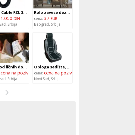
Rock Cable RCL 30256 D6 instrumentalni kabel 6m
Rolo zavese dezen 9
1.050
37
:
DIN
cena:
EUR
Sad,
Srbija
Beograd,
Srbija
Prevod ličnih dokumenata - prevod pasoša - hrvatski jezik
Obloga sedišta, Crna Fresco Sport – Lampa 54447
cena na poziv
cena na poziv
:
cena:
rad,
Srbija
Novi Sad,
Srbija