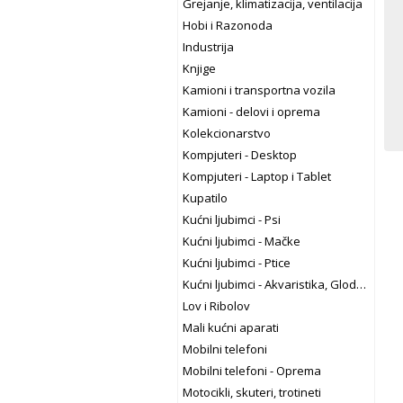
Grejanje, klimatizacija, ventilacija
Hobi i Razonoda
Industrija
Knjige
Kamioni i transportna vozila
Kamioni - delovi i oprema
Kolekcionarstvo
Kompjuteri - Desktop
Kompjuteri - Laptop i Tablet
Kupatilo
Kućni ljubimci - Psi
Kućni ljubimci - Mačke
Kućni ljubimci - Ptice
Kućni ljubimci - Akvaristika, Glodari, Teraristika
Lov i Ribolov
Mali kućni aparati
Mobilni telefoni
Mobilni telefoni - Oprema
Motocikli, skuteri, trotineti