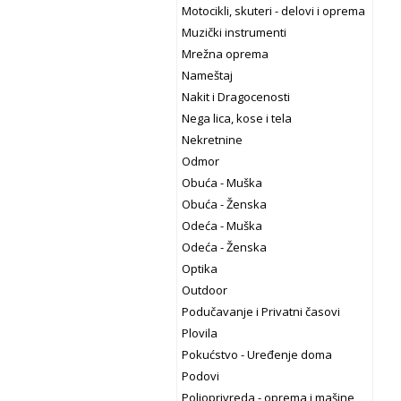
Motocikli, skuteri - delovi i oprema
Muzički instrumenti
Mrežna oprema
Nameštaj
Nakit i Dragocenosti
Nega lica, kose i tela
Nekretnine
Odmor
Obuća - Muška
Obuća - Ženska
Odeća - Muška
Odeća - Ženska
Optika
Outdoor
Podučavanje i Privatni časovi
Plovila
Pokućstvo - Uređenje doma
Podovi
Poljoprivreda - oprema i mašine