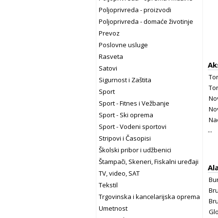
Poljoprivreda - proizvodi
Poljoprivreda - domaće životinje
Prevoz
Poslovne usluge
Rasveta
Ak
Satovi
Tor
Sigurnost i Zaštita
Tor
Sport
Nov
Sport - Fitnes i Vežbanje
Nov
Sport - Ski oprema
Na
Sport - Vodeni sportovi
...
Stripovi i Časopisi
Školski pribor i udžbenici
Štampači, Skeneri, Fiskalni uređaji
Ala
TV, video, SAT
Bur
Tekstil
Bru
Trgovinska i kancelarijska oprema
Bru
Umetnost
Gl