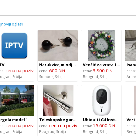
jnoviji oglasi
TV
Narukvice,mindjuše i prstenovi sa biserima
Venčić za vrata 149
cena na poziv
600
3.800
na:
cena:
DIN
cena:
DIN
cena
ograd,
Srbija
Sombor,
Srbija
Beograd,
Srbija
Aranđ
rgola model 1
Teleskopske garnišne sjajne srebrne boje 35010
Ubiquiti G4 Instant 2K (4MP) Kamera | UVC-G4-INS-EU
cena na poziv
cena na poziv
15.600
na:
cena:
cena:
DIN
cena
ograd,
Srbija
Beograd,
Srbija
Beograd,
Srbija
Beog