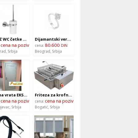
Držač WC četke C-12-13 Toro Concept
Dijamantski verenički prsten
cena na poziv
80.600
:
cena:
DIN
rad,
Srbija
Beograd,
Srbija
Sobna vrata EKSKLUZIV V10
Friteza za krofne Izo FS16
cena na poziv
cena na poziv
:
cena:
jevac,
Srbija
Bogatić,
Srbija