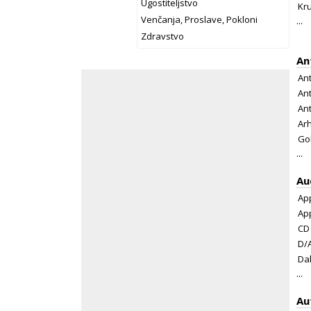
Ugostiteljstvo
Kr
Venčanja, Proslave, Pokloni
...
Zdravstvo
An
An
Ant
Ant
Ar
Go
...
Au
Ap
App
CD 
D/A
Dal
...
Au