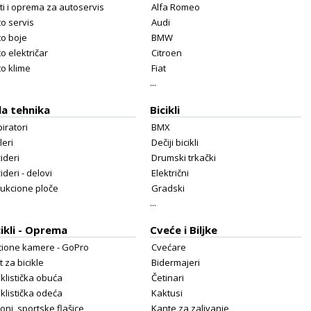
ti i oprema za autoservis
Alfa Romeo
o servis
Audi
to boje
BMW
o električar
Citroen
o klime
Fiat
...
la tehnika
Bicikli
iratori
BMX
leri
Dečiji bicikli
žideri
Drumski trkački
žideri - delovi
Električni
dukcione ploče
Gradski
...
cikli - Oprema
Cveće i Biljke
cione kamere - GoPro
Cvećare
t za bicikle
Bidermajeri
iklistička obuća
Četinari
iklistička odeća
Kaktusi
oni, sportske flašice
Kante za zalivanje