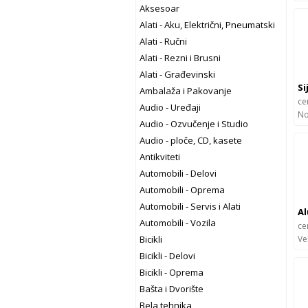
Aksesoar
Alati - Aku, Električni, Pneumatski
Alati - Ručni
Alati - Rezni i Brusni
Alati - Građevinski
Ambalaža i Pakovanje
ce
Audio - Uređaji
No
Audio - Ozvučenje i Studio
Audio - ploče, CD, kasete
Antikviteti
Automobili - Delovi
Automobili - Oprema
Automobili - Servis i Alati
Automobili - Vozila
ce
Bicikli
Ve
Bicikli - Delovi
Bicikli - Oprema
Bašta i Dvorište
Bela tehnika