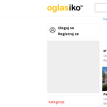
Na
Uloguj se
Registruj se
IP
ce
Be
Pe
ce
Kategorije
Be