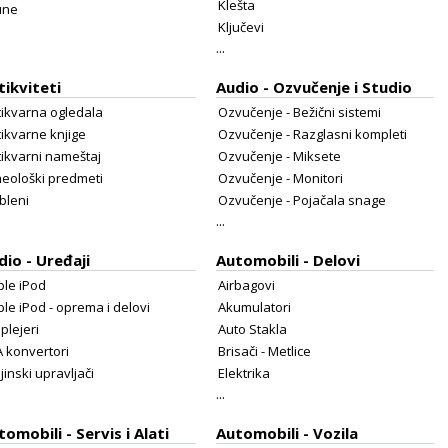
Klešta
une
Ključevi
...
tikviteti
Audio - Ozvučenje i Studio
tikvarna ogledala
Ozvučenje - Bežični sistemi
ikvarne knjige
Ozvučenje - Razglasni kompleti
ikvarni nameštaj
Ozvučenje - Miksete
heološki predmeti
Ozvučenje - Monitori
bleni
Ozvučenje - Pojačala snage
...
dio - Uređaji
Automobili - Delovi
ple iPod
Airbagovi
le iPod - oprema i delovi
Akumulatori
plejeri
Auto Stakla
 konvertori
Brisači - Metlice
jinski upravljači
Elektrika
...
tomobili - Servis i Alati
Automobili - Vozila