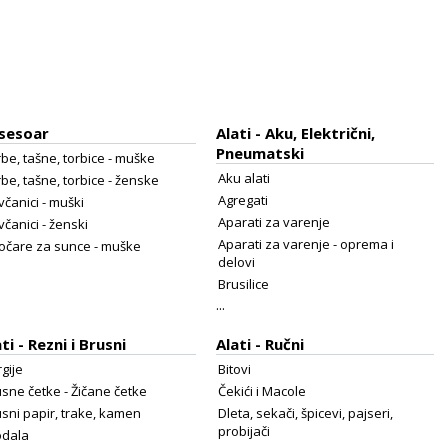
sesoar
Alati - Aku, Električni,
Pneumatski
be, tašne, torbice - muške
Aku alati
be, tašne, torbice - ženske
Agregati
čanici - muški
Aparati za varenje
čanici - ženski
Aparati za varenje - oprema i
očare za sunce - muške
delovi
Brusilice
...
ti - Rezni i Brusni
Alati - Ručni
gije
Bitovi
sne četke - Žičane četke
Čekići i Macole
sni papir, trake, kamen
Dleta, sekači, špicevi, pajseri,
probijači
odala