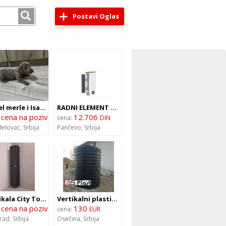
Postavi Oglas
Isabel merle i Isabel jaze patuljasti
RADNI ELEMENT R-15-1K/5 iz kolekcije Infinity
cena na poziv
12.706
:
cena:
DIN
elovac,
Srbija
Pančevo,
Srbija
Vertikala City Tower Artteon 35x190cm 5379 antracite
Vertikalni plastični rezervoar 10.000L prečnik 2000mm visina 3190mm
cena na poziv
130
:
cena:
EUR
rad,
Srbija
Osečina,
Srbija