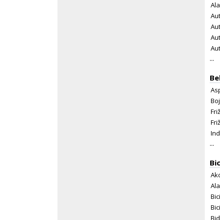
Ala
Aut
Au
Aut
Aut
...
Be
Asp
Boj
Fri
Fri
In
...
Bi
Ak
Ala
Bic
Bic
Bid