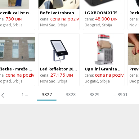
Steznik za list noge – 9609
Bočni vetrobrani (prednji) za Toyota Hiace (1996-)
LG XBOOM XL7S Bluetooth zvučnik USB
730
cena na poziv
48.000
na:
DIN
cena:
cena:
DIN
cena
ograd,
Srbija
Novi Sad,
Srbija
Beograd,
Srbija
Novi 
Rešetke - mreže za prozore
Led Reflektor 200W 4000K
Ugolini Granita Mini 1 sokovnik
cena na poziv
27.175
cena na poziv
na:
cena:
DIN
cena:
cena
ograd,
Srbija
Novi Sad,
Srbija
Bogatić,
Srbija
Beog
1 ...
3827
3828
3829
... 3901